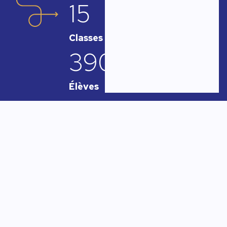
15
Classes
390
Élèves