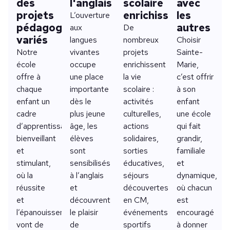
des
l'anglais
scolaire
avec
projets
enrichissante
les
L’ouverture
pédagogiques
autres
aux
De
variés
langues
nombreux
Choisir
Notre
vivantes
projets
Sainte-
école
occupe
enrichissent
Marie,
offre à
une place
la vie
c’est offrir
chaque
importante
scolaire :
à son
enfant un
dès le
activités
enfant
cadre
plus jeune
culturelles,
une école
d’apprentissage
âge, les
actions
qui fait
bienveillant
élèves
solidaires,
grandir,
et
sont
sorties
familiale
stimulant,
sensibilisés
éducatives,
et
où la
à l’anglais
séjours
dynamique,
réussite
et
découvertes
où chacun
et
découvrent
en CM,
est
l’épanouissement
le plaisir
événements
encouragé
vont de
de
sportifs
à donner