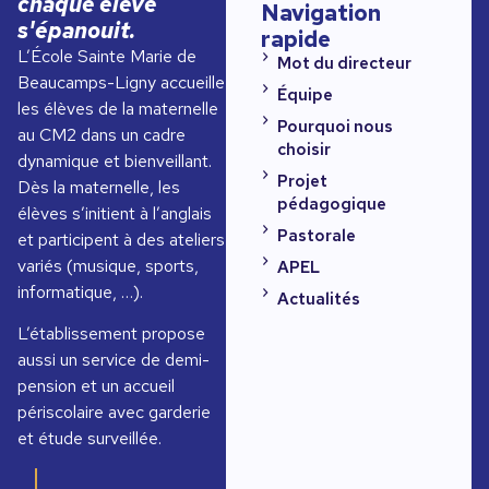
chaque élève
Navigation
s'épanouit.
rapide
L’École Sainte Marie de
Mot du directeur
Beaucamps-Ligny accueille
Équipe
les élèves de la maternelle
Pourquoi nous
au CM2 dans un cadre
choisir
dynamique et bienveillant.
Projet
Dès la maternelle, les
pédagogique
élèves s’initient à l’anglais
Pastorale
et participent à des ateliers
variés (musique, sports,
APEL
informatique, …).
Actualités
L’établissement propose
aussi un service de demi-
pension et un accueil
périscolaire avec garderie
et étude surveillée.