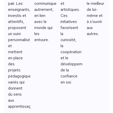
pair. Les
communiquer
et
le meilleur
enseignants,
autrement,
artistiques.
de lui-
investis et
en lien
Ces
même et
attentifs,
avec le
initiatives
à s’ouvrir
proposent
monde qui
favorisent
aux
un suivi
les
la
autres.
personnalisé
entoure.
curiosité,
et
la
mettent
coopération
en place
et le
des
développement
projets
de la
pédagogiques
confiance
variés qui
en soi.
donnent
du sens
aux
apprentissages.